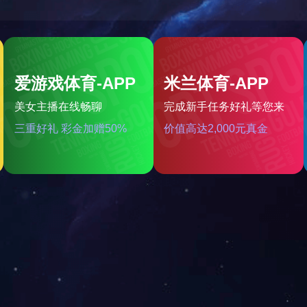
把核心技术、优强产品迅速转化为规模和效益；多种方式稳健发展显
新业务的快速发展。