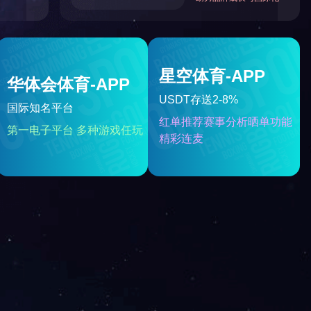
示产业，引入新的增量资金和合作伙伴，实现裂变扩张和良性发展；